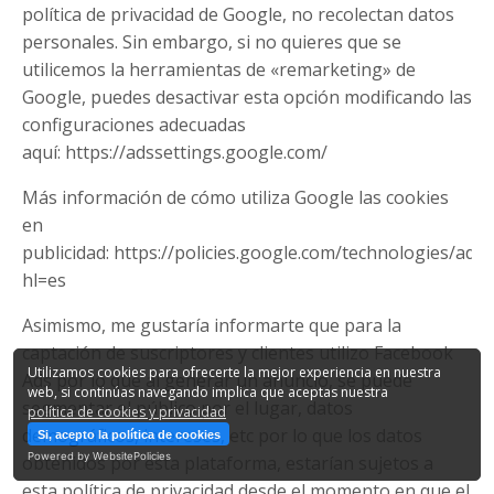
política de privacidad de Google, no recolectan datos
personales. Sin embargo, si no quieres que se
utilicemos la herramientas de «remarketing» de
Google, puedes desactivar esta opción modificando las
configuraciones adecuadas
aquí: https://adssettings.google.com/
Más información de cómo utiliza Google las cookies
en
publicidad: https://policies.google.com/technologies/ads?
hl=es
Asimismo, me gustaría informarte que para la
captación de suscriptores y clientes utilizo Facebook
Utilizamos cookies para ofrecerte la mejor experiencia en nuestra
Ads por lo que al generar un anuncio, se puede
web, si continúas navegando implica que aceptas nuestra
segmentar el público por el lugar, datos
política de cookies y privacidad
demográficos, intereses, etc por lo que los datos
Si, acepto la política de cookies
Powered by WebsitePolicies
obtenidos por esta plataforma, estarían sujetos a
esta política de privacidad desde el momento en que el