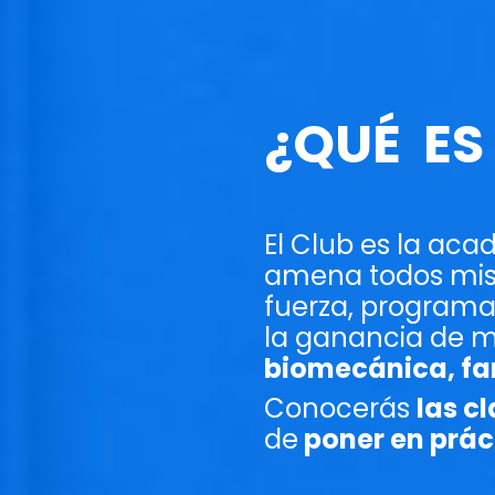
¿QUÉ ES 
El Club es la ac
amena todos mis
fuerza, programa
la ganancia de m
biomecánica, f
Conocerás
las c
de
poner en prác