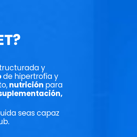
ET?
tructurada y
o
de hipertrofia y
to,
nutrición
para
 suplementación,
guida seas capaz
lub.