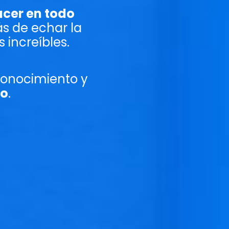
acer en todo
s de echar la
 increíbles.
 conocimiento y
co
.