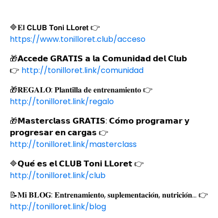
🔷𝐄𝗹 𝗖𝗟𝗨𝗕 𝗧𝗼𝗻𝗶 𝗟𝗟𝗼𝗿𝗲𝘁 👉
https://www.tonilloret.club/acceso
🎁𝗔𝗰𝗰𝗲𝗱𝗲 𝗚𝗥𝗔𝗧𝗜𝗦 𝗮 𝗹𝗮 𝗖𝗼𝗺𝘂𝗻𝗶𝗱𝗮𝗱 𝗱𝗲𝗹 𝗖𝗹𝘂𝗯
👉
http://tonilloret.link/comunidad
🎁
𝐑𝐄𝐆𝐀𝐋𝐎
:
𝐏𝐥𝐚𝐧𝐭𝐢𝐥𝐥𝐚
𝐝𝐞
𝐞𝐧𝐭𝐫𝐞𝐧𝐚𝐦𝐢𝐞𝐧𝐭𝐨
👉
http://tonilloret.link/regalo
🎁𝗠𝗮𝘀𝘁𝗲𝗿𝗰𝗹𝗮𝘀𝘀 𝗚𝗥𝗔𝗧𝗜𝗦: 𝗖𝗼́𝗺𝗼 𝗽𝗿𝗼𝗴𝗿𝗮𝗺𝗮𝗿 𝘆
𝗽𝗿𝗼𝗴𝗿𝗲𝘀𝗮𝗿 𝗲𝗻 𝗰𝗮𝗿𝗴𝗮𝘀 👉
http://tonilloret.link/masterclass
🔷𝗤𝘂𝗲́ 𝗲𝘀 𝗲𝗹 𝗖𝗟𝗨𝗕 𝗧𝗼𝗻𝗶 𝗟𝗟𝗼𝗿𝗲𝘁 👉
http://tonilloret.link/club
📝
𝐌𝐢
𝐁𝐋𝐎𝐆
:
𝐄𝐧𝐭𝐫𝐞𝐧𝐚𝐦𝐢𝐞𝐧𝐭𝐨
,
𝐬𝐮𝐩𝐥𝐞𝐦𝐞𝐧𝐭𝐚𝐜𝐢𝐨́𝐧
,
𝐧𝐮𝐭𝐫𝐢𝐜𝐢𝐨́𝐧
... 👉
http://tonilloret.link/blog