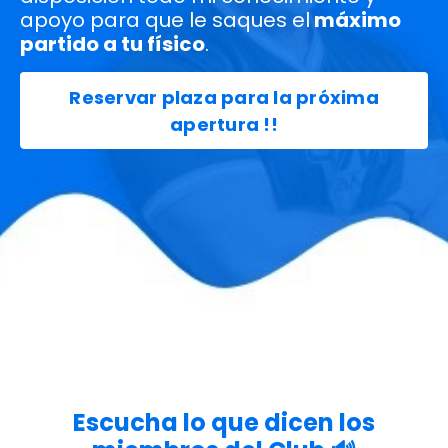
apoyo
para que le saques el
máximo
partido a tu físico
.
Reservar plaza para la próxima
apertura !!
Escucha lo que dicen los