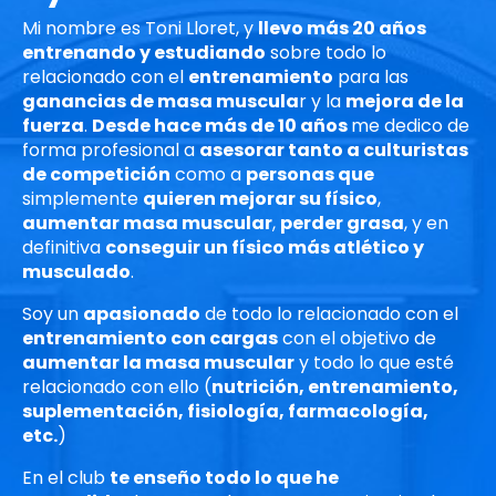
Mi nombre es Toni Lloret, y
llevo más 20 años
entrenando y estudiando
sobre todo lo
relacionado con el
entrenamiento
para las
ganancias de masa muscula
r y la
mejora de la
fuerza
.
Desde hace más de 10 años
me dedico de
forma profesional a
asesorar tanto a culturistas
de competición
como a
personas que
simplemente
quieren mejorar su físico
,
aumentar masa muscular
,
perder grasa
, y en
definitiva
conseguir un físico más atlético y
musculado
.
Soy un
apasionado
de todo lo relacionado con el
entrenamiento con cargas
con el objetivo de
aumentar la masa muscular
y todo lo que esté
relacionado con ello (
nutrición, entrenamiento,
suplementación, fisiología, farmacología,
etc.
)
En el club
te enseño todo lo que he