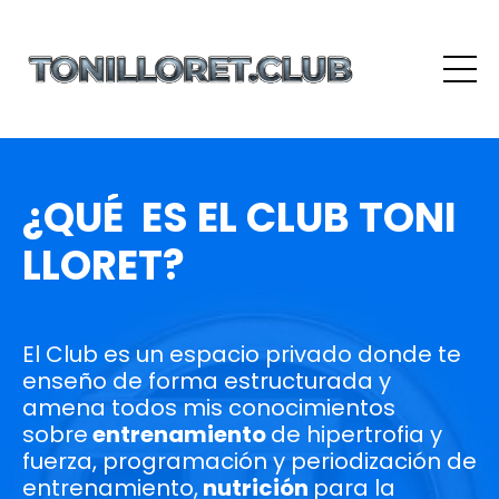
¿QUÉ ES EL CLUB TONI
LLORET?
El Club es un espacio privado donde te
enseño de forma estructurada y
amena todos mis conocimientos
sobre
entrenamiento
de hipertrofia y
fuerza, programación y periodización del
entrenamiento,
nutrición
para la