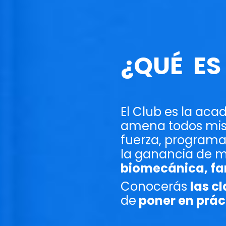
¿QUÉ ES 
El Club es la ac
amena todos mis
fuerza, programa
la ganancia de m
biomecánica, f
Conocerás
las c
de
poner en prác