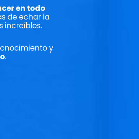
acer en todo
s de echar la
 increíbles.
 conocimiento y
co
.