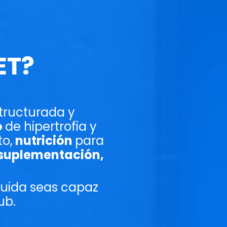
ET?
tructurada y
o
de hipertrofia y
to,
nutrición
para
 suplementación,
guida seas capaz
lub.