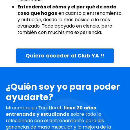
Entenderás el cómo y el por qué de cada
cosa que hagas
en cuanto a entrenamiento
y nutrición, desde lo más básico a lo más
avanzado. Todo apoyado en ciencia, pero
también con muchísima experiencia.
Quiero acceder al Club YA !!
¿Quién soy yo para poder
ayudarte?
Mi nombre es Toni Lloret,
llevo 20 años
entrenando y estudiando
sobre todo lo
relacionado con el entrenamiento para las
ganancias de masa muscular y la mejora de la