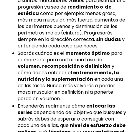
distintos marcadores válidos para estimar una
progresión ya sea de
rendimiento o de
estética
como por ejemplo: menos grasa,
más masa muscular, más fuerza, aumentos de
los perímetros buenos y disminución de los
perímetros malos (cintura). Progresarás
siempre en la dirección correcta,
sin dudas
y
entendiendo cada cosa que haces.
Sabrás cuándo es el
momento óptimo
para
comenzar o para cortar una fase de
volumen, recomposición o definición
y
cómo debes enfocar el
entrenamiento, la
nutrición y la suplementación
en cada una
de las fases. Nunca más volverás a perder
masa muscular en definición ni a ponerte
gordo en volumen.
Entenderás realmente cómo
enfocar las
series
dependiendo del objetivo que busques y
sabrás debes de esperar o conseguir con
cada una de ellas, que
nivel de esfuerzo debe
aplicar,
qué
técnicas
usar para
enfatizar el