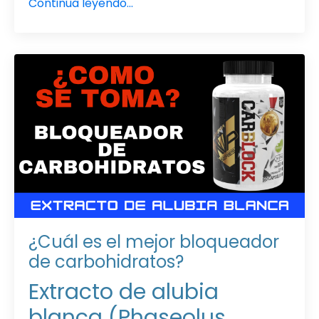
Continúa leyendo...
¿Cuál es el mejor bloqueador
de carbohidratos?
Extracto de alubia
blanca (Phaseolus