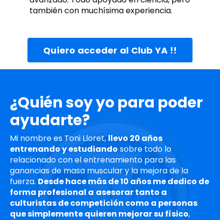
también con muchísima experiencia.
Quiero acceder al Club YA !!
¿Quién soy yo para poder
ayudarte?
Mi nombre es Toni Lloret,
llevo 20 años
entrenando y estudiando
sobre todo lo
relacionado con el entrenamiento para las
ganancias de masa muscular y la mejora de la
fuerza.
Desde hace más de 10 años me dedico de
forma profesional a
asesorar tanto a
culturistas de competición como a personas
que simplemente quieren mejorar su físico
,