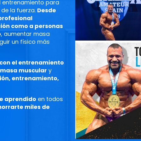
l entrenamiento para
de la fuerza.
Desde
profesional
ición como a personas
o
, aumentar masa
guir un físico más
 con el entrenamiento
a masa muscular
y
ción, entrenamiento,
he aprendido
en todos
horrarte miles de