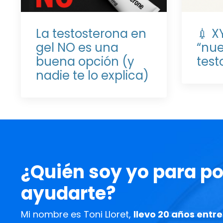
La testosterona en
💉 X
gel NO es una
“nu
buena opción (y
test
nadie te lo explica)
¿Quién soy yo para p
ayudarte?
Mi nombre es Toni Lloret,
llevo 20 años entr