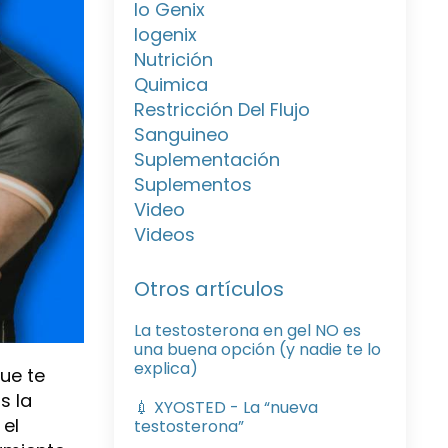
Io Genix
Iogenix
Nutrición
Quimica
Restricción Del Flujo
Sanguineo
Suplementación
Suplementos
Video
Videos
Otros artículos
La testosterona en gel NO es
una buena opción (y nadie te lo
explica)
que te
s la
💉 XYOSTED - La “nueva
 el
testosterona”