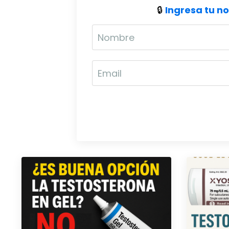
🔒
Ingresa tu n