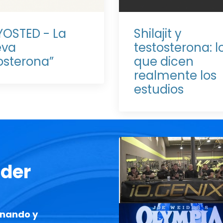
YOSTED - La
Shilajit y
eva
testosterona: l
osterona”
que dicen
realmente los
estudios
oder
enando y