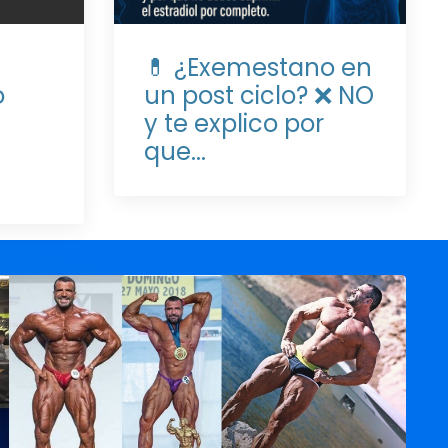
💊 ¿Exemestano en
o
un post ciclo? ❌ NO
y te explico por
que...