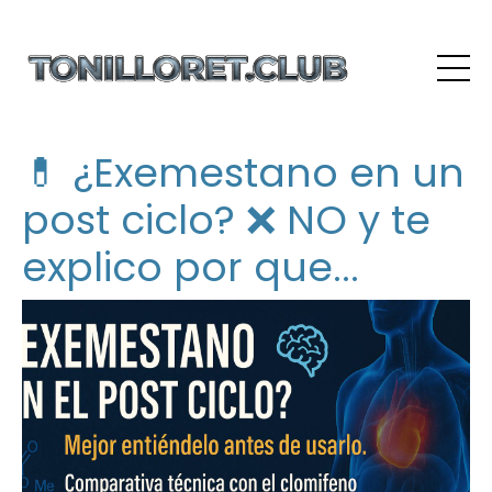
💊 ¿Exemestano en un
post ciclo? ❌ NO y te
explico por que...