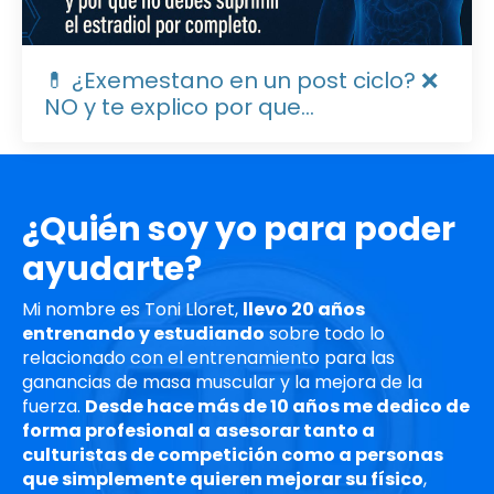
💊 ¿Exemestano en un post ciclo? ❌
NO y te explico por que...
¿Quién soy yo para poder
ayudarte?
Mi nombre es Toni Lloret,
llevo 20 años
entrenando y estudiando
sobre todo lo
relacionado con el entrenamiento para las
ganancias de masa muscular y la mejora de la
fuerza.
Desde hace más de 10 años me dedico de
forma profesional a
asesorar tanto a
culturistas de competición como a personas
que simplemente quieren mejorar su físico
,